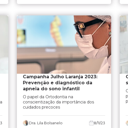
Campanha Julho Laranja 2023:
Prevenção e diagnóstico da
apneia do sono infantil
O
p
O papel da Ortodontia na
p
ra
conscientização da importância dos
cuidados precoces
23
Dra. Lila Bolsanelo
8/11/23