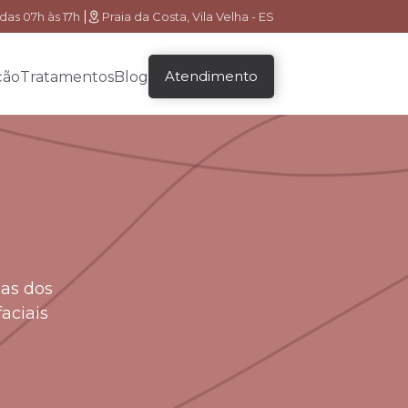
das 07h às 17h
Praia da Costa, Vila Velha - ES
Atendimento
ção
Tratamentos
Blog
das dos
aciais