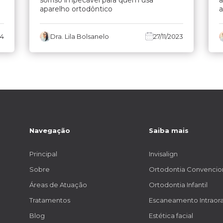
aparelho ortodôntico
24
Dra. Lila Bolsanelo
27/11/2023
Navegação
Saiba mais
Principal
Invisalign
Sobre
Ortodontia Convencio
Áreas de Atuação
Ortodontia Infantil
Tratamentos
Escaneamento Intraora
Blog
Estética facial