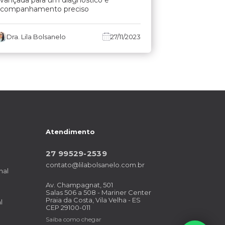
acompanhamento preciso
Dra. Lila Bolsanelo
27/11/2023
Atendimento
27 99529-2539
contato@lilabolsanelo.com.br
nal
Av. Champagnat, 501
Salas 506 a 508 - Mariner Center
Praia da Costa, Vila Velha - ES
l
CEP 29100-011
Saiba como chegar